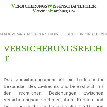
V
W
ERSICHERUNGS
ISSENSCHAFTLICHER
V
H
erein in
amburg e.V.
VEREIN
VERANSTALTUNGEN/TERMINE
VERSICHERUNGSRECHT
–
VE
VERSICHERUNGSRECH
T
Das Versicherungsrecht ist ein bedeutender
Bestandteil des Zivilrechts und befasst sich mit
den rechtlichen Beziehungen zwischen
Versicherungsunternehmen, ihren Kunden und
Dritten. Es deckt eine breite Palette von Themen