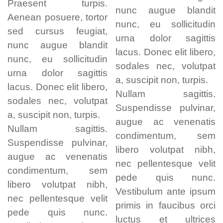
Praesent turpis.
nunc augue blandit
Aenean posuere, tortor
nunc, eu sollicitudin
sed cursus feugiat,
urna dolor sagittis
nunc augue blandit
lacus. Donec elit libero,
nunc, eu sollicitudin
sodales nec, volutpat
urna dolor sagittis
a, suscipit non, turpis.
lacus. Donec elit libero,
Nullam sagittis.
sodales nec, volutpat
Suspendisse pulvinar,
a, suscipit non, turpis.
augue ac venenatis
Nullam sagittis.
condimentum, sem
Suspendisse pulvinar,
libero volutpat nibh,
augue ac venenatis
nec pellentesque velit
condimentum, sem
pede quis nunc.
libero volutpat nibh,
Vestibulum ante ipsum
nec pellentesque velit
primis in faucibus orci
pede quis nunc.
luctus et ultrices