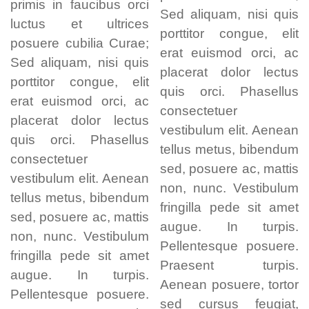
primis in faucibus orci
Sed aliquam, nisi quis
luctus et ultrices
porttitor congue, elit
posuere cubilia Curae;
erat euismod orci, ac
Sed aliquam, nisi quis
placerat dolor lectus
porttitor congue, elit
quis orci. Phasellus
erat euismod orci, ac
consectetuer
placerat dolor lectus
vestibulum elit. Aenean
quis orci. Phasellus
tellus metus, bibendum
consectetuer
sed, posuere ac, mattis
vestibulum elit. Aenean
non, nunc. Vestibulum
tellus metus, bibendum
fringilla pede sit amet
sed, posuere ac, mattis
augue. In turpis.
non, nunc. Vestibulum
Pellentesque posuere.
fringilla pede sit amet
Praesent turpis.
augue. In turpis.
Aenean posuere, tortor
Pellentesque posuere.
sed cursus feugiat,