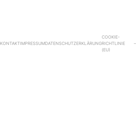
COOKIE-
KONTAKT
IMPRESSUM
DATENSCHUTZERKLÄRUNG
RICHTLINIE
–
(EU)