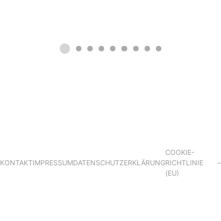
COOKIE-
KONTAKT
IMPRESSUM
DATENSCHUTZERKLÄRUNG
RICHTLINIE
–
(EU)