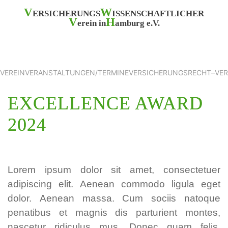
V
W
ERSICHERUNGS
ISSENSCHAFTLICHER
V
H
erein in
amburg e.V.
VEREIN
VERANSTALTUNGEN/TERMINE
VERSICHERUNGSRECHT
–
VE
EXCELLENCE AWARD
2024
Lorem ipsum dolor sit amet, consectetuer
adipiscing elit. Aenean commodo ligula eget
dolor. Aenean massa. Cum sociis natoque
penatibus et magnis dis parturient montes,
nascetur ridiculus mus. Donec quam felis,