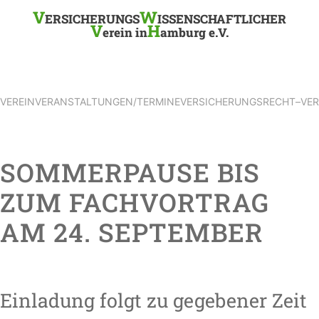
V
W
ERSICHERUNGS
ISSENSCHAFTLICHER
V
H
erein in
amburg e.V.
VEREIN
VERANSTALTUNGEN/TERMINE
VERSICHERUNGSRECHT
–
VE
SOMMERPAUSE BIS
ZUM FACHVORTRAG
AM 24. SEPTEMBER
Einladung folgt zu gegebener Zeit